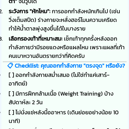
ต่ำ"
จนวูบได้
ระวังการ "หักโหม":
การออกกำลังหนักเกินไป (เช่น
วิ่งเต็มสปีด) ร่างกายจะหลั่งฮอร์โมนความเครียด
ทำให้น้ำตาลพุ่งสูงขึ้นได้ในบางราย
เลือกรองเท้าที่เหมาะสม:
เช็กเท้าทุกครั้งหลังออก
กำลังกายว่ามีรอยแดงหรือแผลไหม เพราะแผลที่เท้า
คนเบาหวานอันตรายกว่าที่คิดครับ
📋 Checklist: คุณออกกำลังกาย "ตรงจุด" หรือยัง?
[ ] ออกกำลังกายสม่ำเสมอ (ไม่ใช่ทำแค่เสาร์-
อาทิตย์)
[ ] มีการฝึกกล้ามเนื้อ (Weight Training) บ้าง
สัปดาห์ละ 2 วัน
[ ] ไม่นั่งแช่หลังมื้ออาหาร (เดินย่อยอย่างน้อย 10
นาที)