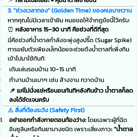
📌
กล้ามเนื้อเยอะ = คุมน้ำตาลง่ายขึ้น
3. "ช่วงเวลาทอง" (Golden Time) ของคนเบาหวาน
หากคุณไม่มีเวลาเข้ายิม หมอขอให้จำกฎข้อนี้ไว้ครับ:
⏰
หลังอาหาร 15–30 นาที คือช่วงที่ดีที่สุด
นี่คือช่วงที่น้ำตาลกำลังจะพุ่งสูงปรี๊ด (Sugar Spike)
การขยับตัวเพียงเล็กน้อยจะช่วยดึงน้ำตาลที่เพิ่งกิน
เข้าไปมาใช้ทันที:
เดินเล่นรอบบ้าน 10–15 นาที
ทำงานบ้านเบาๆ เช่น ล้างจาน กวาดบ้าน
📌 แค่ไม่นั่งแช่หรือนอนทันทีหลังกินข้าว น้ำตาลก็ลด
ลงได้ชัดเจนครับ
⚠️ สิ่งที่ต้องระวัง (Safety First)
อย่าออกกำลังกายตอนท้องว่าง:
โดยเฉพาะผู้ที่ฉีด
อินซูลินหรือกินยาบางชนิด เพราะเสี่ยงภาวะ
"น้ำตาล